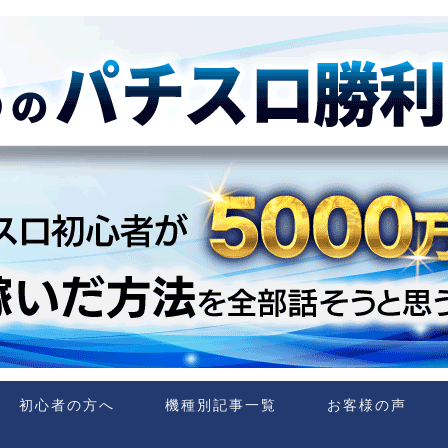
初心者の方へ
機種別記事一覧
お客様の声