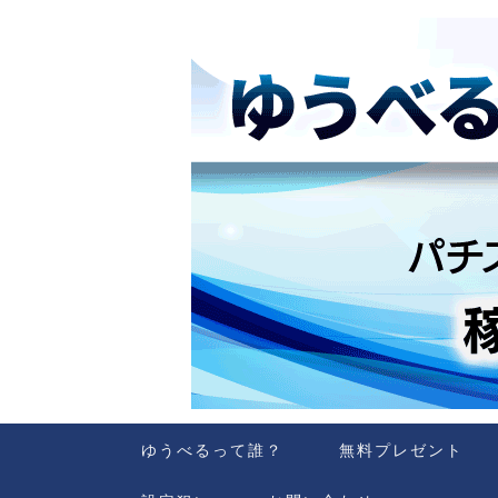
ゆうべるって誰？
無料プレゼント