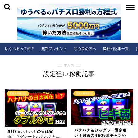
ゆうべるって誰？
無料プレゼント
初心者の方へ
機種別記事一覧
― TAG ―
設定狙い稼働記事
実践＆稼働日記
実践＆稼働日記
ハナハナ＆ジャグラー設定狙
8月7日ハナハナの日は実
い！怒涛のREG5連チャンや
在！？グレートハナハナとニ