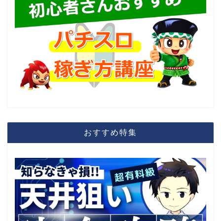
おすすめ特集