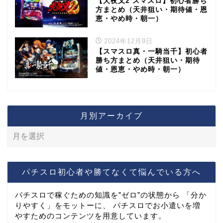
【犬夜叉2 スマスロ】初心者勝ち
方まとめ（天井狙い・期待値・恩
恵・やめ時・朝一）
2024年12月9日
【スマスロ真・一騎当千】初心者
勝ち方まとめ（天井狙い・期待
値・恩恵・やめ時・朝一）
月別アーカイブ
パチスロ初心者や勝てなくて悩んでいる方へ
パチスロで稼ぐための知識を”ゼロ”の状態から 「分か
りやすく」をモットーに、 パチスロでお小遣いを増
やすためのコンテンツを用意しています。