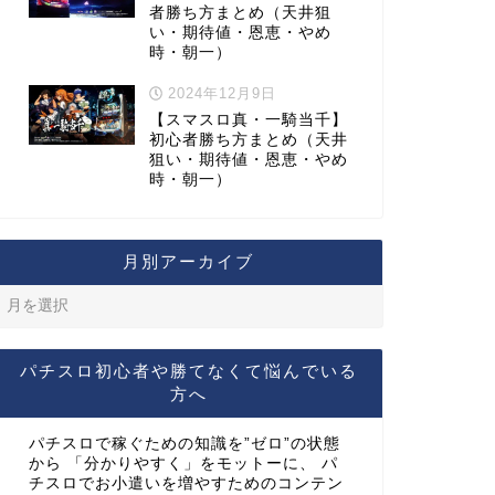
者勝ち方まとめ（天井狙
い・期待値・恩恵・やめ
時・朝一）
2024年12月9日
【スマスロ真・一騎当千】
初心者勝ち方まとめ（天井
狙い・期待値・恩恵・やめ
時・朝一）
月別アーカイブ
パチスロ初心者や勝てなくて悩んでいる
方へ
パチスロで稼ぐための知識を”ゼロ”の状態
から 「分かりやすく」をモットーに、 パ
チスロでお小遣いを増やすためのコンテン