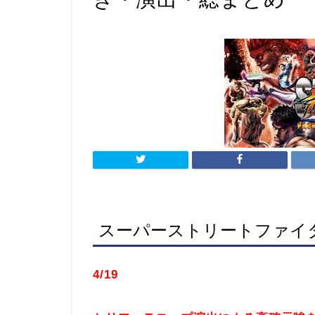
スーパーストリートファイ
4/19