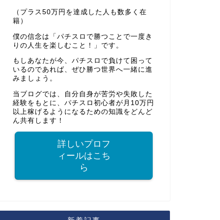
（プラス50万円を達成した人も数多く在
籍）
僕の信念は「パチスロで勝つことで一度き
りの人生を楽しむこと！」です。
もしあなたが今、パチスロで負けて困って
いるのであれば、ぜひ勝つ世界へ一緒に進
みましょう。
当ブログでは、自分自身が苦労や失敗した
経験をもとに、パチスロ初心者が月10万円
以上稼げるようになるための知識をどんど
ん共有します！
詳しいプロフ
ィールはこち
ら