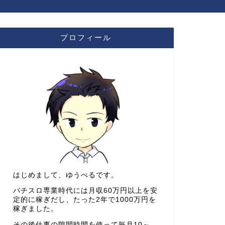
プロフィール
はじめまして、ゆうべるです。
パチスロ専業時代には月収60万円以上を安
定的に稼ぎだし、たった2年で1000万円を
稼ぎました。
その後仕事の隙間時間を使って毎月10～