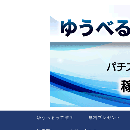
ゆうべるって誰？
無料プレゼント