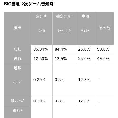
BIG当選⇒次ゲーム告知時
角ﾁｪﾘｰ
確定ﾁｪﾘｰ
中段
演出
その他
ｽｲｶ
ﾘｰﾁ目役
ﾁｪﾘｰ
なし
85.94%
84.4%
25.0%
50.0%
遅れ
12.50%
12.5%
25.0%
49.6%
通常
0.39%
0.8%
12.5%
–
ﾌﾘｰｽﾞ
即ﾌﾘｰｽﾞ
0.39%
0.8%
12.5%
–
遅れ+