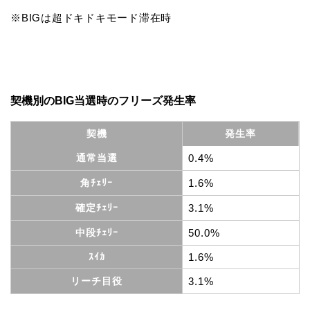
※BIGは超ドキドキモード滞在時
契機別のBIG当選時のフリーズ発生率
契機
発生率
通常当選
0.4%
角ﾁｪﾘｰ
1.6%
確定ﾁｪﾘｰ
3.1%
中段ﾁｪﾘｰ
50.0%
ｽｲｶ
1.6%
リーチ目役
3.1%