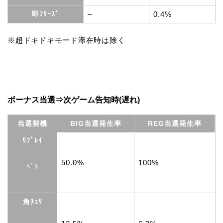
即ﾌﾘｰｽﾞ
–
0.4%
※超ドキドキモード滞在時は除く
ボーナス当選⇒次ゲーム告知時(遅れ)
当選契機
BIG当選発生率
REG当選発生率
ﾘﾌﾟﾚｲ
50.0%
100%
ﾍﾞﾙ
角ﾁｪﾘ