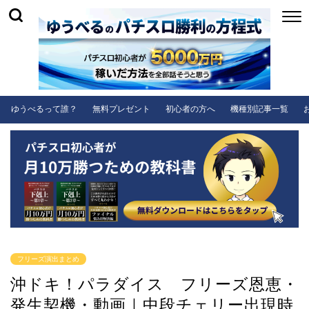
ゆうべるって誰？
無料プレゼント
初心者の方へ
機種別記事一覧
フリーズ演出まとめ
沖ドキ！パラダイス フリーズ恩恵・
発生契機・動画｜中段チェリー出現時