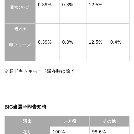
0.39%
0.8%
12.5%
–
通常ﾌﾘｰｽﾞ
遅れ+
0.39%
0.8%
12.5%
0.4%
即フリーズ
※超ドキドキモード滞在時は除く
BIG当選⇒即告知時
演出
レア役
その他
なし
100%
99.6%