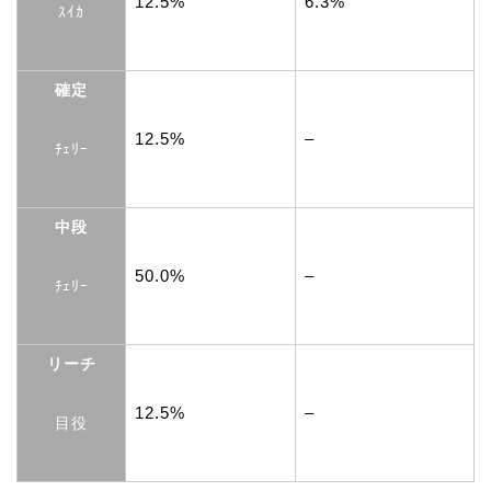
12.5%
6.3%
ｽｲｶ
確定
12.5%
–
ﾁｪﾘｰ
中段
50.0%
–
ﾁｪﾘｰ
リーチ
12.5%
–
目役