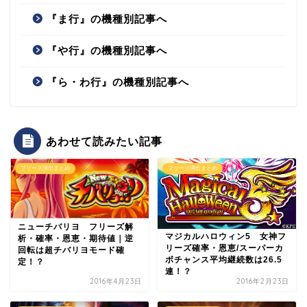
『ま行』の機種別記事へ
『や行』の機種別記事へ
『ら・わ行』の機種別記事へ
あわせて読みたい記事
フリーズ演出まとめ
フリーズ演出まとめ
ニューチバリヨ フリーズ解
マジカルハロウィン5 女神フ
析・確率・恩恵・期待値｜逆
リーズ確率・恩恵/スーパーカ
回転は超チバリヨモード確
ボチャンス平均継続数は26.5
定！？
連！？
2016年4月23日
2016年2月23日