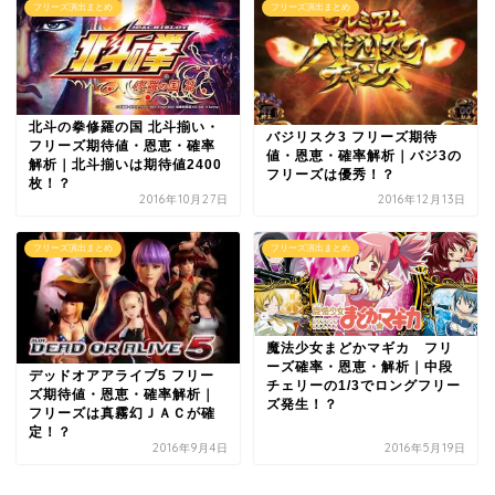
フリーズ演出まとめ
フリーズ演出まとめ
北斗の拳修羅の国 北斗揃い・
バジリスク3 フリーズ期待
フリーズ期待値・恩恵・確率
値・恩恵・確率解析｜バジ3の
解析｜北斗揃いは期待値2400
フリーズは優秀！？
枚！？
2016年10月27日
2016年12月13日
フリーズ演出まとめ
フリーズ演出まとめ
魔法少女まどかマギカ フリ
ーズ確率・恩恵・解析｜中段
デッドオアアライブ5 フリー
チェリーの1/3でロングフリー
ズ期待値・恩恵・確率解析｜
ズ発生！？
フリーズは真霧幻ＪＡＣが確
定！？
2016年9月4日
2016年5月19日