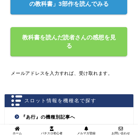
の教科書」3部作を読んでみる
教科書を読んだ読者さんの感想を見
る
メールアドレスを入力すれば、受け取れます。
スロット情報を機種名で探す
『あ行』の機種別記事へ
『か行』の機種別記事へ
ホーム
パチスロ初心者
メルマガ登録
お問い合わせ