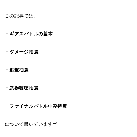
この記事では、
・ギアスバトルの基本
・ダメージ抽選
・追撃抽選
・武器破壊抽選
・ファイナルバトル中期待度
について書いています^^