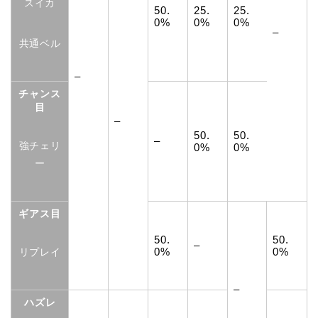
スイカ
50.
25.
25.
0%
0%
0%
–
共通ベル
–
チャンス
目
–
50.
50.
–
強チェリ
0%
0%
ー
ギアス目
50.
50.
–
0%
0%
リプレイ
–
ハズレ