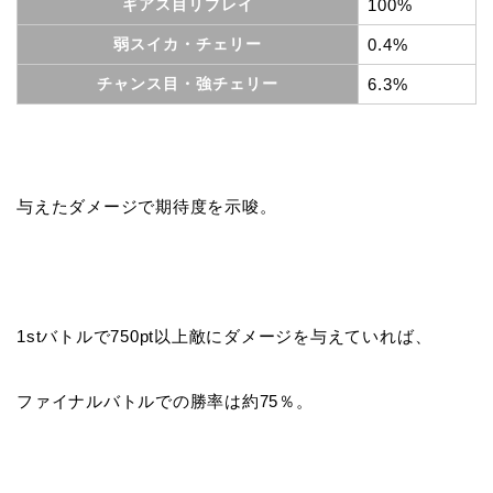
ギアス目リプレイ
100%
弱スイカ・チェリー
0.4%
チャンス目・強チェリー
6.3%
与えたダメージで期待度を示唆。
1stバトルで750pt以上敵にダメージを与えていれば、
ファイナルバトルでの勝率は約75％。