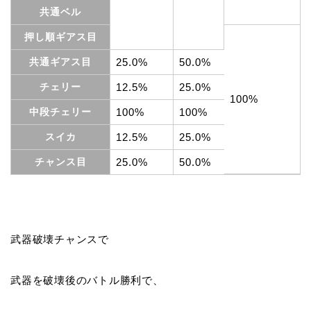
共通ベル
押し順ギアス目
共通ギアス目
25.0%
50.0%
チェリー
12.5%
25.0%
100%
中段チェリー
100%
100%
スイカ
12.5%
25.0%
チャンス目
25.0%
50.0%
武器破壊チャンスで
武器を破壊後のバトル勝利で、