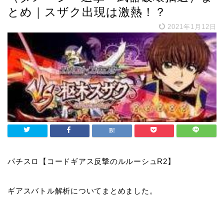
とめ｜スザク出現は激熱！？
2021年1月12日
パチスロ【コードギアス反撃のルルーシュR2】
ギアスバトル解析についてまとめました。