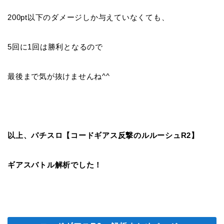
200pt以下のダメージしか与えていなくても、
5回に1回は勝利となるので
最後まで気が抜けませんね^^
以上、パチスロ【コードギアス反撃のルルーシュR2】
ギアスバトル解析でした！