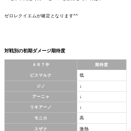
ゼロレクイエムが確定となります^^
対戦別の初期ダメージ期待度
ＡＲＴ中
期待度
低
ビスマルク
ジノ
↓
アーニャ
↓
リキアーノ
↓
高
モニカ
激熱
スザク