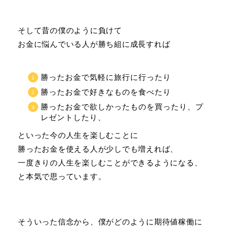
そして昔の僕のように負けて
お金に悩んでいる人が勝ち組に成長すれば
勝ったお金で気軽に旅行に行ったり
勝ったお金で好きなものを食べたり
勝ったお金で欲しかったものを買ったり、プ
レゼントしたり、
といった今の人生を楽しむことに
勝ったお金を使える人が少しでも増えれば、
一度きりの人生を楽しむことができるようになる、
と本気で思っています。
そういった信念から、僕がどのように期待値稼働に