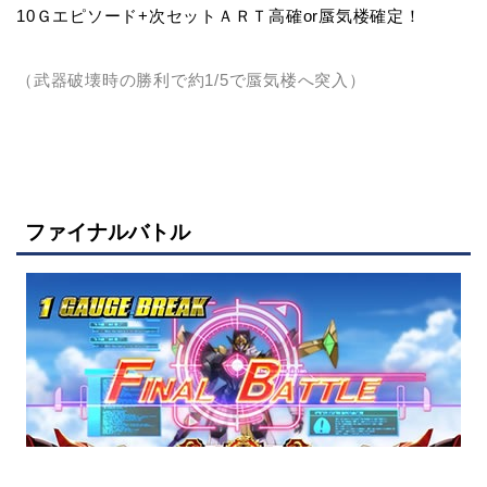
10Ｇエピソード+次セットＡＲＴ高確or蜃気楼確定！
（武器破壊時の勝利で約1/5で蜃気楼へ突入）
ファイナルバトル