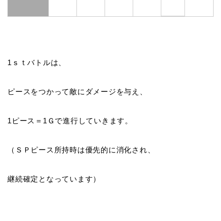
1ｓｔバトルは、
ピースをつかって敵にダメージを与え、
1ピース＝1Ｇで進行していきます。
（ＳＰピース所持時は優先的に消化され、
継続確定となっています）