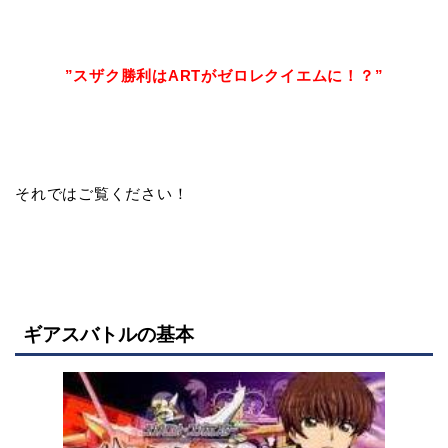
”スザク勝利はARTがゼロレクイエムに！？”
それではご覧ください！
ギアスバトルの基本