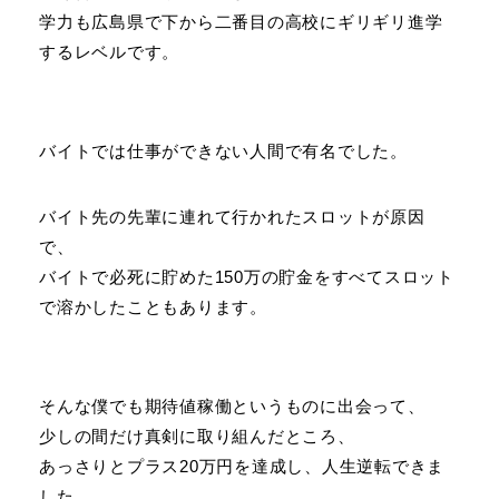
学力も広島県で下から二番目の高校にギリギリ進学
するレベルです。
バイトでは仕事ができない人間で有名でした。
バイト先の先輩に連れて行かれたスロットが原因
で、
バイトで必死に貯めた150万の貯金をすべてスロット
で溶かしたこともあります。
そんな僕でも期待値稼働というものに出会って、
少しの間だけ真剣に取り組んだところ、
あっさりとプラス20万円を達成し、人生逆転できま
した。