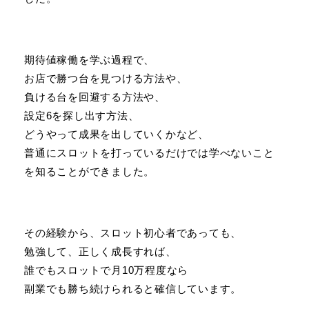
期待値稼働を学ぶ過程で、
お店で勝つ台を見つける方法や、
負ける台を回避する方法や、
設定6を探し出す方法、
どうやって成果を出していくかなど、
普通にスロットを打っているだけでは学べないこと
を知ることができました。
その経験から、スロット初心者であっても、
勉強して、正しく成長すれば、
誰でもスロットで月10万程度なら
副業でも勝ち続けられると確信しています。