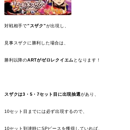
対戦相手で
”スザク”
が出現し、
見事スザクに勝利した場合は、
勝利以降の
ARTがゼロレクイエム
となります！
スザクは3・5・7セット目に出現抽選
があり、
10セット目までには必ず出現するので、
10セット到達時にSPピースを獲得していれば、