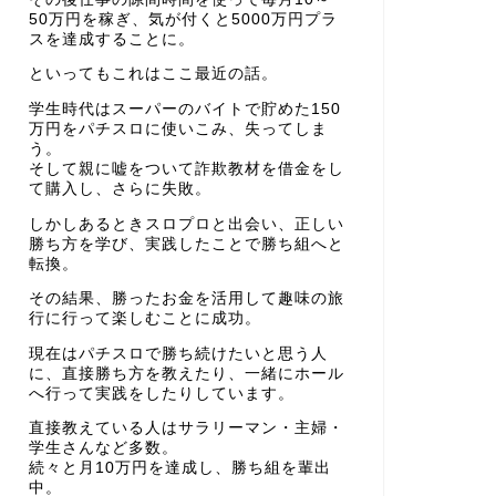
50万円を稼ぎ、気が付くと5000万円プラ
スを達成することに。
といってもこれはここ最近の話。
学生時代はスーパーのバイトで貯めた150
万円をパチスロに使いこみ、失ってしま
う。
そして親に嘘をついて詐欺教材を借金をし
て購入し、さらに失敗。
しかしあるときスロプロと出会い、正しい
勝ち方を学び、実践したことで勝ち組へと
転換。
その結果、勝ったお金を活用して趣味の旅
行に行って楽しむことに成功。
現在はパチスロで勝ち続けたいと思う人
に、直接勝ち方を教えたり、一緒にホール
へ行って実践をしたりしています。
直接教えている人はサラリーマン・主婦・
学生さんなど多数。
続々と月10万円を達成し、勝ち組を輩出
中。