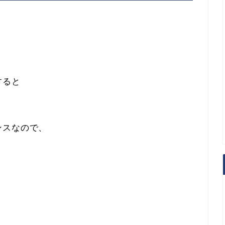
すると
ンスなので、
。