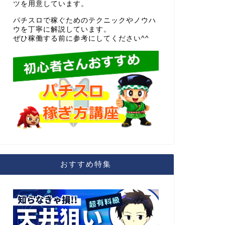
ツを用意しています。
パチスロで稼ぐためのテクニックやノウハ
ウを丁寧に解説しています。
ぜひ稼働する前に参考にしてください^^
おすすめ特集