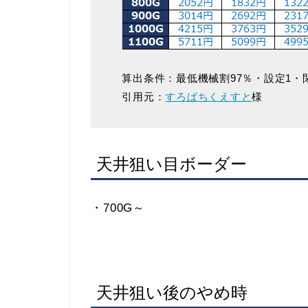
算出条件：最低機械割97％・設定1
引用元：
すろぱちくえすと
様
天井狙い目ボーダー
・700G～
天井狙い後のやめ時