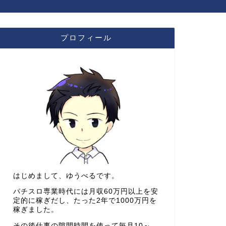
プロフィール
はじめまして、ゆうべるです。
パチスロ専業時代には月収60万円以上を安
定的に稼ぎだし、たった2年で1000万円を
稼ぎました。
その後仕事の隙間時間を使って毎月10～