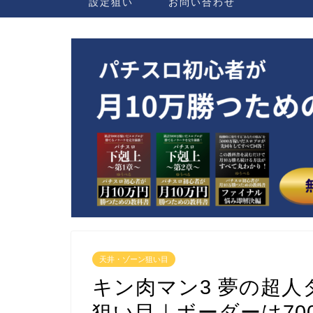
設定狙い
お問い合わせ
天井・ゾーン狙い目
キン肉マン3 夢の超人
狙い目｜ボーダーは700G