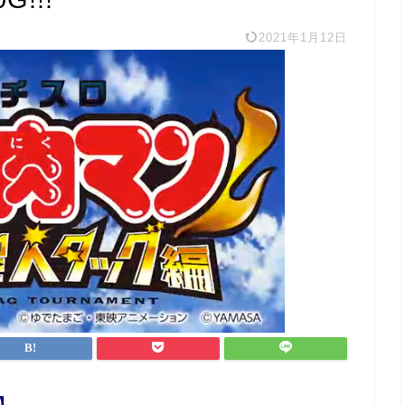
2021年1月12日
】