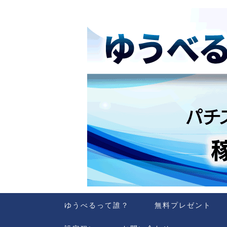
ゆうべるって誰？
無料プレゼント