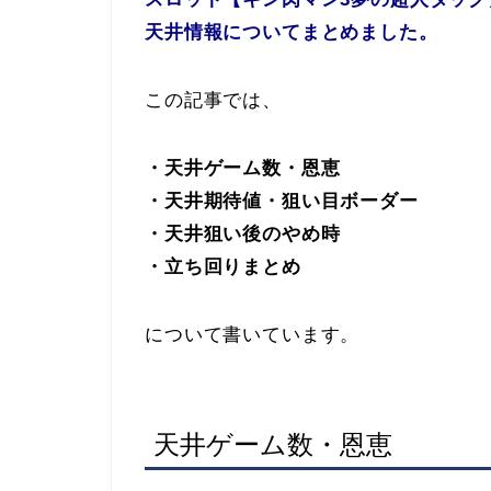
天井情報についてまとめました。
この記事では、
・天井ゲーム数・恩恵
・天井期待値・狙い目ボーダー
・天井狙い後のやめ時
・立ち回りまとめ
について書いています。
天井ゲーム数・恩恵