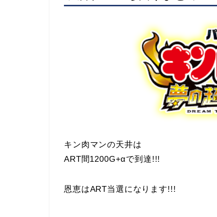
キン肉マンの天井は
ART間1200G+αで到達!!!
恩恵はART当選になります!!!