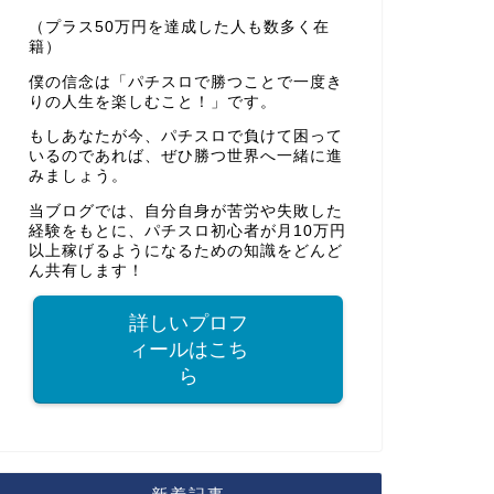
（プラス50万円を達成した人も数多く在
籍）
僕の信念は「パチスロで勝つことで一度き
りの人生を楽しむこと！」です。
もしあなたが今、パチスロで負けて困って
いるのであれば、ぜひ勝つ世界へ一緒に進
みましょう。
当ブログでは、自分自身が苦労や失敗した
経験をもとに、パチスロ初心者が月10万円
以上稼げるようになるための知識をどんど
ん共有します！
詳しいプロフ
ィールはこち
ら