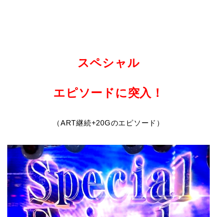
スペシャル
エピソード
に
突入！
（ART継続+20Gのエピソード）