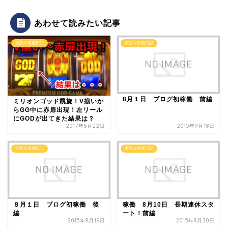
あわせて読みたい記事
実践＆稼働日記
実践＆稼働日記
8月１日 ブログ初稼働 前編
ミリオンゴッド凱旋！V揃いか
らGG中に赤扉出現！左リール
にGODが出てきた結果は？
2017年6月22日
2015年9月18日
実践＆稼働日記
実践＆稼働日記
８月１日 ブログ初稼働 後
稼働 8月10日 長期連休スタ
編
ート！前編
2015年9月19日
2015年9月20日