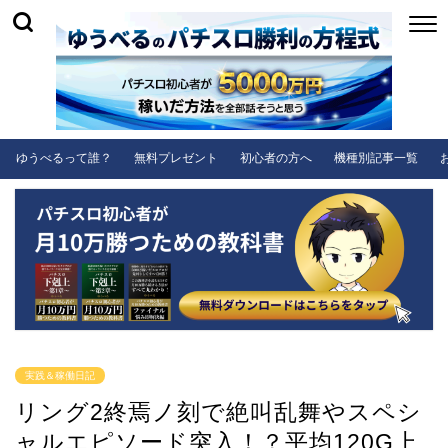
ゆうべるって誰？
無料プレゼント
初心者の方へ
機種別記事一覧
実践＆稼働日記
リング2終焉ノ刻で絶叫乱舞やスペシ
ャルエピソード突入！？平均120G上