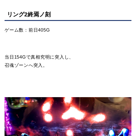
リング2終焉ノ刻
ゲーム数：前日405G
当日154Gで真相究明に突入し、
召魂ゾーンへ突入。