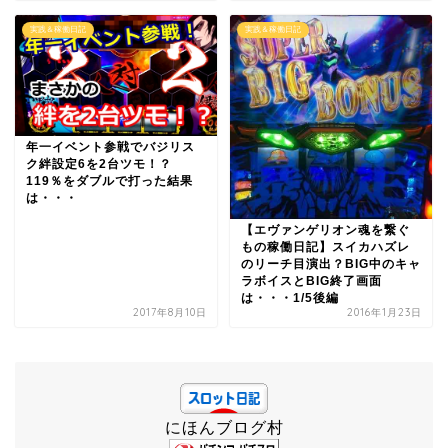
実践＆稼働日記
実践＆稼働日記
年一イベント参戦でバジリス
ク絆設定6を2台ツモ！？
119％をダブルで打った結果
は・・・
【エヴァンゲリオン魂を繋ぐ
もの稼働日記】スイカハズレ
のリーチ目演出？BIG中のキャ
ラボイスとBIG終了画面
は・・・1/5後編
2017年8月10日
2016年1月23日
にほんブログ村