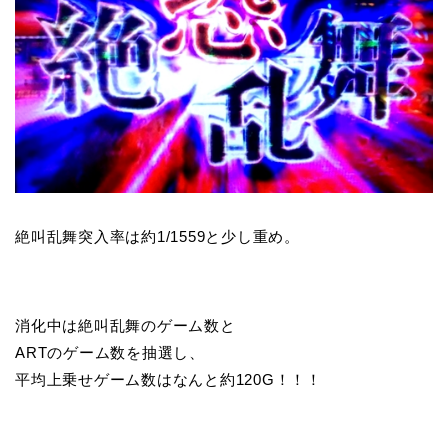
絶叫乱舞突入率は約1/1559と少し重め。
消化中は絶叫乱舞のゲーム数と
ARTのゲーム数を抽選し、
平均上乗せゲーム数はなんと約120G！！！