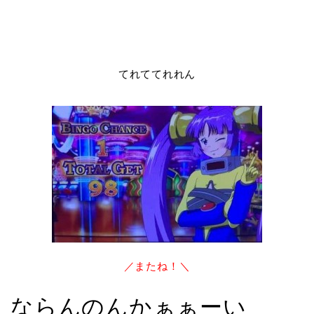
てれててれれん
／またね！＼
ならんのんかぁぁーい