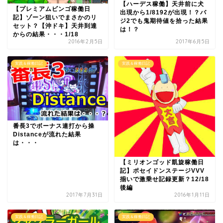
【ハーデス稼働】天井前に犬
【プレミアムビンゴ稼働日
出現から1/8192が出現！？バ
記】ゾーン狙いでまさかのリ
ジ2でも鬼期待値を拾った結果
セット？【沖ドキ】天井到達
は！？
からの結果・・・1/18
2016年2月5日
2017年6月5日
実践＆稼働日記
実践＆稼働日記
番長3でボーナス連打から操
Distanceが流れた結果
は・・・
【ミリオンゴッド凱旋稼働日
記】ポセイドンステージVVV
揃いで激乗せ記録更新？12/18
後編
2017年7月31日
2016年1月11日
実践＆稼働日記
実践＆稼働日記