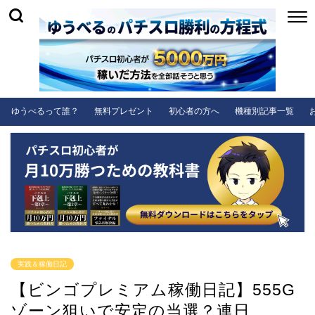
ゆうべるって誰？
無料プレゼント
初心者の方へ
機種別記事一覧
実践＆稼働日記
【ビンゴプレミアム稼働日記】555G
ゾーン狙いで安定の当選？連日