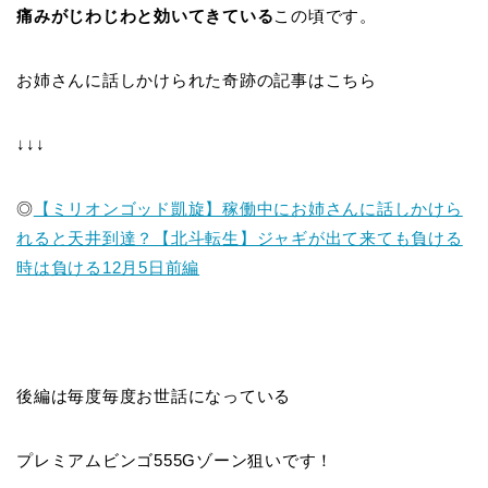
痛みがじわじわと効いてきている
この頃です。
お姉さんに話しかけられた奇跡の記事はこちら
↓↓↓
◎
【ミリオンゴッド凱旋】稼働中にお姉さんに話しかけら
れると天井到達？【北斗転生】ジャギが出て来ても負ける
時は負ける12月5日前編
後編は毎度毎度お世話になっている
プレミアムビンゴ555Gゾーン狙いです！