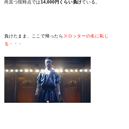
尚且つ現時点では
14,000円くらい負け
ている。
負けたまま、ここで帰ったら
スロッターの名に恥じ
る・・・