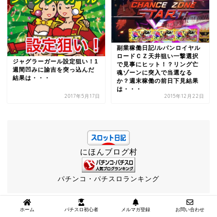
副業稼働日記/ルパンロイヤル
ロードＣＺ天井狙い一撃選択
ジャグラーガール設定狙い！1
で見事にヒット！？リング亡
週間凹みに諭吉を突っ込んだ
魂ゾーンに突入で当選なる
結果は・・・
か？週末稼働の前日下見結果
は・・・
2017年5月17日
2015年12月22日
にほんブログ村
パチンコ・パチスロランキング
ホーム
パチスロ初心者
メルマガ登録
お問い合わせ
【ミリオンゴッド凱旋稼働日記】天井狙