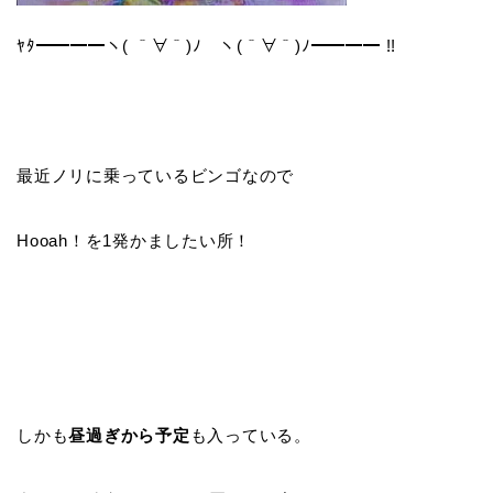
ﾔﾀ━━━━ヽ( ＾∀＾)ﾉ ヽ(＾∀＾)ﾉ━━━━ !!
最近ノリに乗っているビンゴなので
Hooah！を1発かましたい所！
しかも
昼過ぎから予定
も入っている。