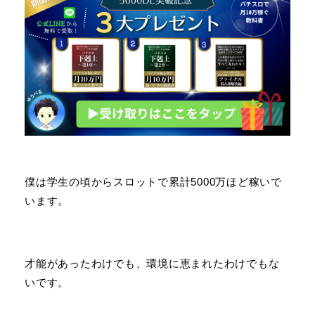
僕は学生の頃からスロットで累計5000万ほど稼いで
います。
才能があったわけでも、環境に恵まれたわけでもな
いです。