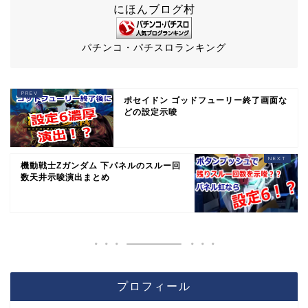
にほんブログ村
パチンコ・パチスロランキング
ポセイドン ゴッドフューリー終了画面な
どの設定示唆
機動戦士Zガンダム 下パネルのスルー回
数天井示唆演出まとめ
プロフィール