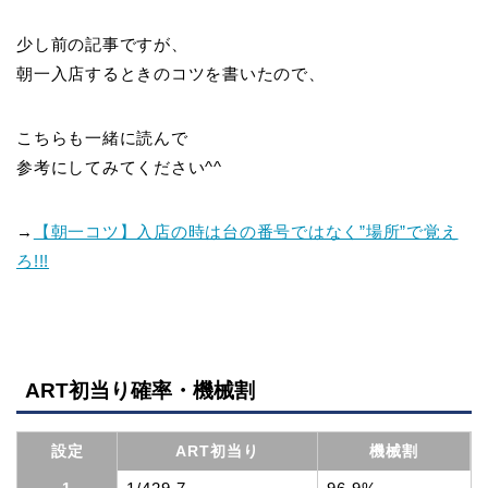
少し前の記事ですが、
朝一入店するときのコツを書いたので、
こちらも一緒に読んで
参考にしてみてください^^
→
【朝一コツ】入店の時は台の番号ではなく”場所”で覚え
ろ!!!
ART初当り確率・機械割
設定
ART初当り
機械割