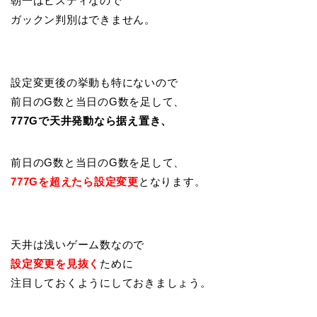
朝一はビスティなので
ガックン判別はできません。
設定変更後の挙動も特にないので
前日のG数と当日のG数を足して、
777Gで天井発動なら据え置き、
前日のG数と当日のG数を足して、
777Gを超えたら設定変更
となります。
天井は浅いゲーム数なので
設定変更を見抜く
ために
注目しておくようにしておきましょう。