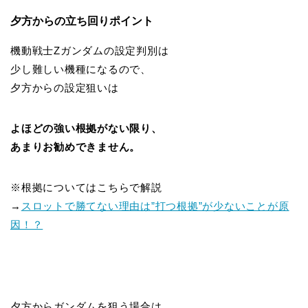
夕方からの立ち回りポイント
機動戦士Zガンダムの設定判別は
少し難しい機種になるので、
夕方からの設定狙いは
よほどの強い根拠がない限り、
あまりお勧めできません。
※根拠についてはこちらで解説
→
スロットで勝てない理由は”打つ根拠”が少ないことが原
因！？
夕方からガンダムを狙う場合は