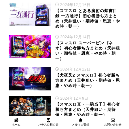
2024年12月16日
【スマスロ とある魔術の禁書目
録 一方通行】初心者勝ち方まと
め（天井狙い・期待値・恩恵・や
め時・朝一）
2024年12月14日
【スマスロ スーパービンゴネ
オ】初心者勝ち方まとめ（天井狙
い・期待値・恩恵・やめ時・朝
一）
2024年12月12日
【犬夜叉2 スマスロ】初心者勝ち
方まとめ（天井狙い・期待値・恩
恵・やめ時・朝一）
2024年12月9日
【スマスロ真・一騎当千】初心者
勝ち方まとめ（天井狙い・期待
値・恩恵・やめ時・朝一）
ホーム
パチスロ初心者
メルマガ登録
お問い合わせ