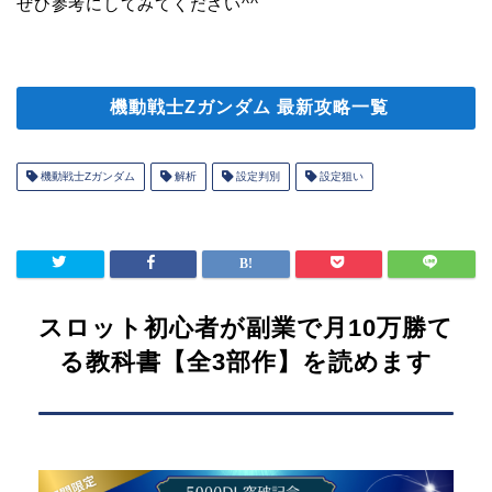
ぜひ参考にしてみてください^^
機動戦士Zガンダム 最新攻略一覧
機動戦士Zガンダム
解析
設定判別
設定狙い
スロット初心者が副業で月10万勝て
る教科書【全3部作】を読めます