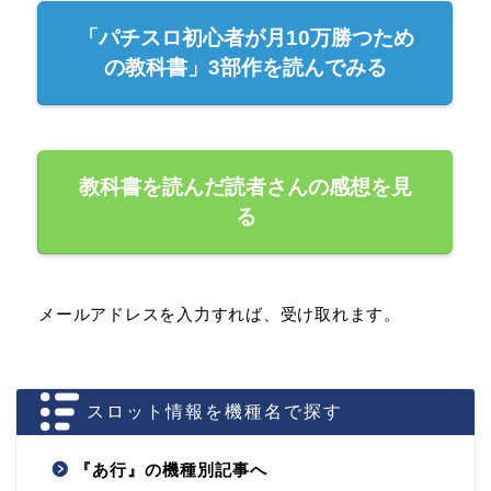
「パチスロ初心者が月10万勝つため
の教科書」3部作を読んでみる
教科書を読んだ読者さんの感想を見
る
メールアドレスを入力すれば、受け取れます。
スロット情報を機種名で探す
『あ行』の機種別記事へ