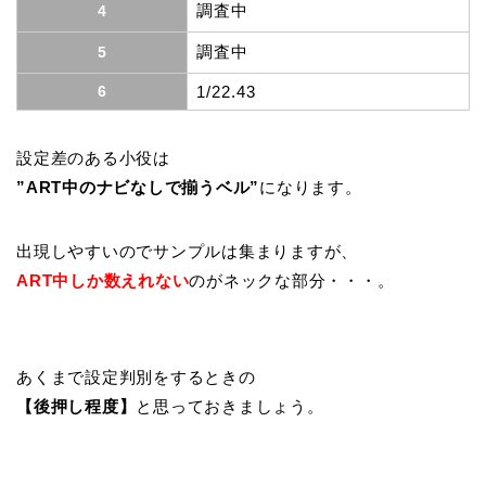
調査中
4
調査中
5
6
1/22.43
設定差のある小役は
”ART中のナビなしで揃うベル”
になります。
出現しやすいのでサンプルは集まりますが、
ART中しか数えれない
のがネックな部分・・・。
あくまで設定判別をするときの
【後押し程度】
と思っておきましょう。