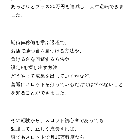
あっさりとプラス20万円を達成し、人生逆転できま
した。
期待値稼働を学ぶ過程で、
お店で勝つ台を見つける方法や、
負ける台を回避する方法や、
設定6を探し出す方法、
どうやって成果を出していくかなど、
普通にスロットを打っているだけでは学べないこと
を知ることができました。
その経験から、スロット初心者であっても、
勉強して、正しく成長すれば、
誰でもスロットで月10万程度なら