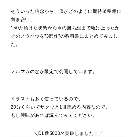
そういった信念から、僕がどのように期待値稼働に
向き合い、
150万負けた状態から今の勝ち組まで駆け上ったか、
そのノウハウを”3部作”の教科書にまとめてみまし
た。
メルマガのなか限定で公開しています。
イラストも多く使っているので、
20分くらいでサクッと1冊読める内容なので、
もし興味があれば読んでみてください。
＼DL数5000名突破しました！／