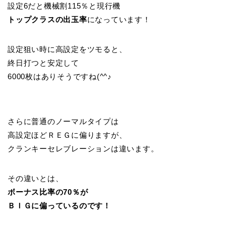
設定6だと機械割115％と現行機
トップクラスの出玉率
になっています！
設定狙い時に高設定をツモると、
終日打つと安定して
6000枚はありそうですね(^^♪
さらに普通のノーマルタイプは
高設定ほどＲＥＧに偏りますが、
クランキーセレブレーションは違います。
その違いとは、
ボーナス比率の70％が
ＢＩＧに偏っているのです！