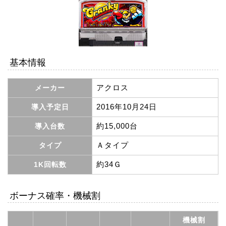
基本情報
アクロス
メーカー
2016年10月24日
導入予定日
約15,000台
導入台数
Ａタイプ
タイプ
約34Ｇ
1K回転数
ボーナス確率・機械割
機械割