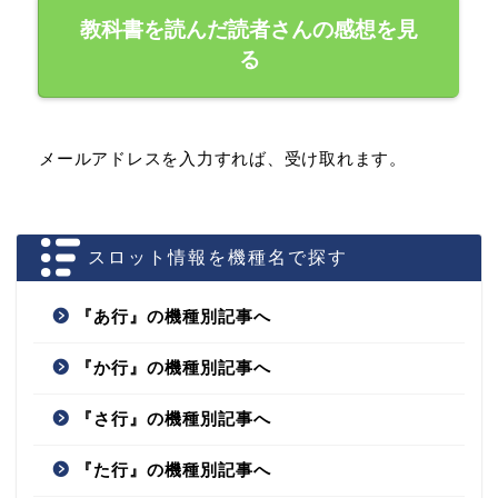
教科書を読んだ読者さんの感想を見
る
メールアドレスを入力すれば、受け取れます。
スロット情報を機種名で探す
『あ行』の機種別記事へ
『か行』の機種別記事へ
『さ行』の機種別記事へ
『た行』の機種別記事へ