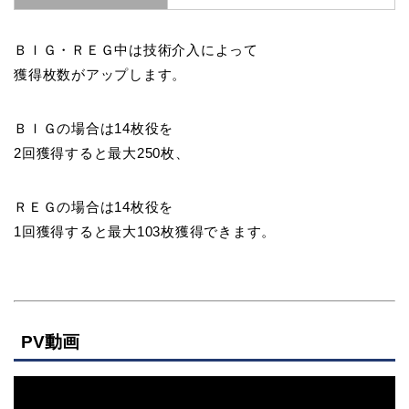
ＢＩＧ・ＲＥＧ中は技術介入によって
獲得枚数がアップします。
ＢＩＧの場合は14枚役を
2回獲得すると最大250枚、
ＲＥＧの場合は14枚役を
1回獲得すると最大103枚獲得できます。
PV動画