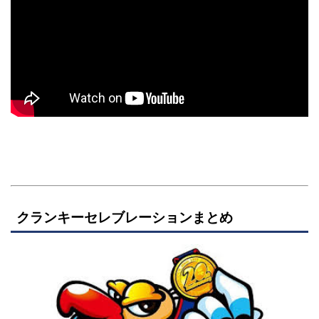
クランキーセレブレーションまとめ