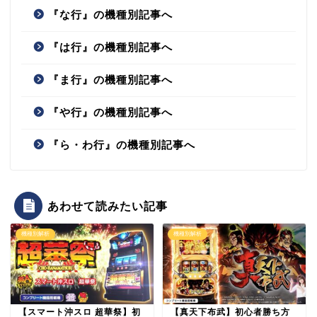
『な行』の機種別記事へ
『は行』の機種別記事へ
『ま行』の機種別記事へ
『や行』の機種別記事へ
『ら・わ行』の機種別記事へ
あわせて読みたい記事
機種別解析
機種別解析
【スマート沖スロ 超華祭】初
【真天下布武】初心者勝ち方