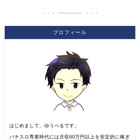
プロフィール
はじめまして、ゆうべるです。
パチスロ専業時代には月収60万円以上を安定的に稼ぎ