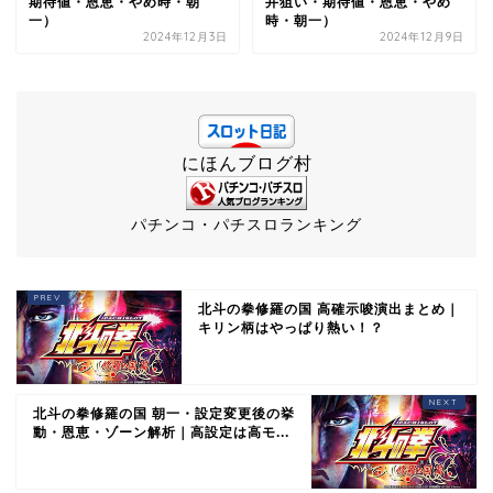
期待値・恩恵・やめ時・朝
井狙い・期待値・恩恵・やめ
一）
時・朝一）
2024年12月3日
2024年12月9日
にほんブログ村
パチンコ・パチスロランキング
北斗の拳修羅の国 高確示唆演出まとめ｜
キリン柄はやっぱり熱い！？
北斗の拳修羅の国 朝一・設定変更後の挙
動・恩恵・ゾーン解析｜高設定は高モ...