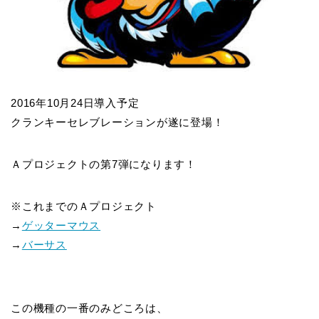
2016年10月24日導入予定
クランキーセレブレーションが遂に登場！
Ａプロジェクトの第7弾になります！
※これまでのＡプロジェクト
→
ゲッターマウス
→
バーサス
この機種の一番のみどころは、