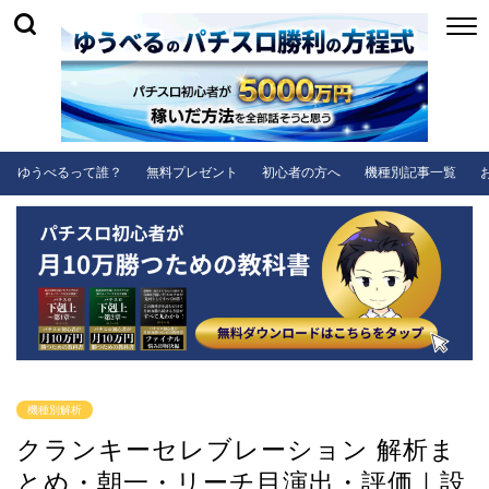
ゆうべるって誰？
無料プレゼント
初心者の方へ
機種別記事一覧
機種別解析
クランキーセレブレーション 解析ま
とめ・朝一・リーチ目演出・評価｜設