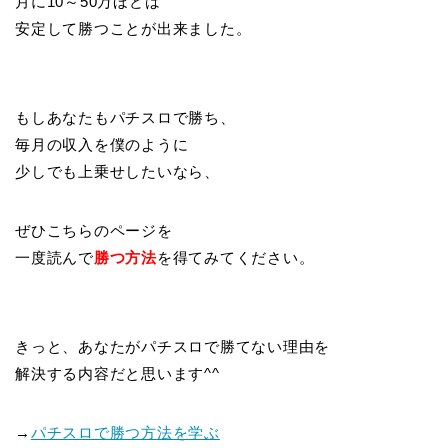
月に10～50万ほどは
安定して勝つことが出来ました。
もしあなたもパチスロで勝ち、
毎月の収入を僕のように
少しでも上乗せしたいなら、
ぜひこちらのページを
一度読んで
勝つ方法
を得てみてください。
きっと、あなたがパチスロで勝てない理由を
解決する内容だと思います^^
→
パチスロで勝つ方法を学ぶ