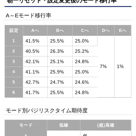
朝一リセット・設定変更後のモード移行率
A～Eモード移行率
設定
Aへ
Bへ
Cへ
Dへ
Eへ
1
41.5%
25.5%
25.0%
2
40.5%
26.3%
25.2%
3
42.1%
25.1%
24.8%
7%
1%
4
41.1%
25.9%
25.0%
5
42.7%
24.7%
24.6%
6
41.7%
25.5%
24.8%
モード別バジリスクタイム期待度
モード
低確
(超)高確
低