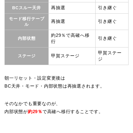
再抽選
引き継ぐ
BCスルー天井
モード移行テーブ
再抽選
引き継ぐ
ル
約29％で高確へ移
引き継ぐ
内部状態
行
甲賀ステー
甲賀ステージ
ステージ
ジ
朝一リセット・設定変更後は
BC天井・モード・内部状態は再抽選されます。
そのなかでも重要なのが、
内部状態が
約29％
で高確へ移行することです。