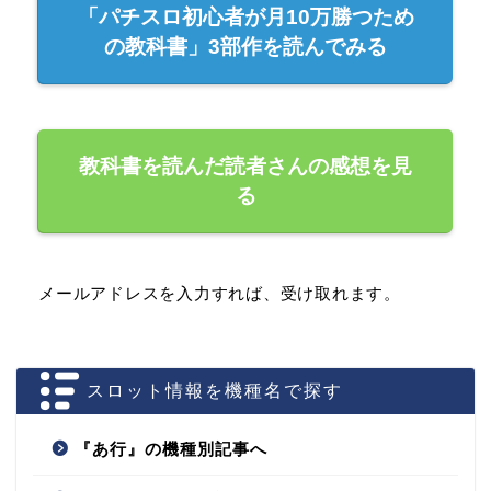
「パチスロ初心者が月10万勝つため
の教科書」3部作を読んでみる
教科書を読んだ読者さんの感想を見
る
メールアドレスを入力すれば、受け取れます。
スロット情報を機種名で探す
『あ行』の機種別記事へ