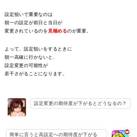
設定狙いで重要なのは
朝一の設定が前日と当日が
変更されているのを
見極める
のが重要。
よって、設定狙いをするときに
朝一高確に行かないと、
設定変更の可能性が
若干さがることになります。
設定変更の期待度が下がるとどうなるの？
簡単に言うと高設定への期待度が下がる