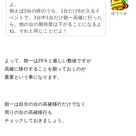
よ。
例えば3台の絆のうち、1台だけ6が入るイ
ゆうべる
ベントで、3台中1台だけ朝一高確に行った
ら、他の台の期待度は下がることになるよ
ね。それと同じことだよ！
よって、朝一は29％と厳しい数値ですが
高確に移行することを願っておくのが
重要という事になります。
朝一は自分の台の高確移行だけでなく
周りの台の高確移行も
チェックしておきましょう。