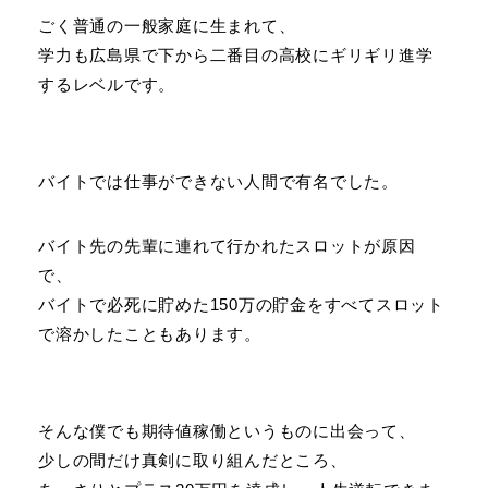
ごく普通の一般家庭に生まれて、
学力も広島県で下から二番目の高校にギリギリ進学
するレベルです。
バイトでは仕事ができない人間で有名でした。
バイト先の先輩に連れて行かれたスロットが原因
で、
バイトで必死に貯めた150万の貯金をすべてスロット
で溶かしたこともあります。
そんな僕でも期待値稼働というものに出会って、
少しの間だけ真剣に取り組んだところ、