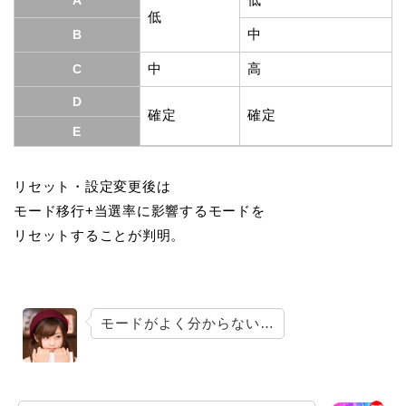
A
低
中
B
中
高
C
D
確定
確定
E
リセット・設定変更後は
モード移行+当選率に影響するモードを
リセットすることが判明。
モードがよく分からない…